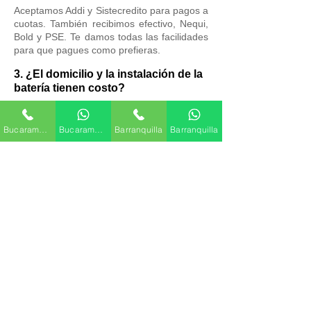
Aceptamos Addi y Sistecredito para pagos a
cuotas. También recibimos efectivo, Nequi,
Bold y PSE. Te damos todas las facilidades
para que pagues como prefieras.
3. ¿El domicilio y la instalación de la
batería tienen costo?
No! Nuestro servicio de domicilio e
instalación es totalmente gratis en
Bucaramanga
Bucaramanga
Barranquilla
Barranquilla
Bucaramanga, Barranquilla, Soledad,
Floridablanca y Girón. Te la llevamos y
montamos sin costo adicional.
4. ¿Ofrecen servicio de desvare por
batería a domicilio?
¡Sí! Si tu vehículo no enciende por batería,
contáctanos. Ofrecemos el servicio de
desvare a domicilio sin costo alguno en
nuestras ciudades de cobertura. Llegamos
rápido para ayudarte.
5. ¿Cómo puedo comprar mi nueva