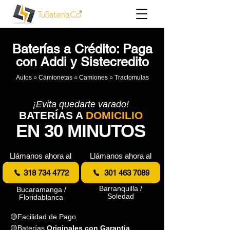
Baterías a Crédito: Paga
con Addi y Sistecredito
Autos ○ Camionetas ○ Camiones ○ Tractomulas
¡Evita quedarte varado!
BATERÍAS A
DOMICILIO
EN 30 MINUTOS
Llámanos ahora al
Llámanos ahora al
318 734 4772
301 463 7089
Barranquilla /
Bucaramanga /
Soledad
Floridablanca
🟡Facilidad de Pago
🟡Baterías
Originales con Garantia