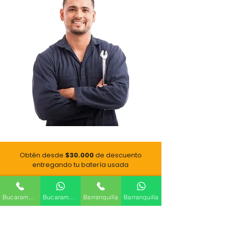
Obtén desde
$30.000
de descuento
e
ntregando tu batería usada
Recibimos todos los medios de pago
Bucaramanga
Bucaramanga
Barranquilla
Barranquilla
🔒Compra 100% protegida