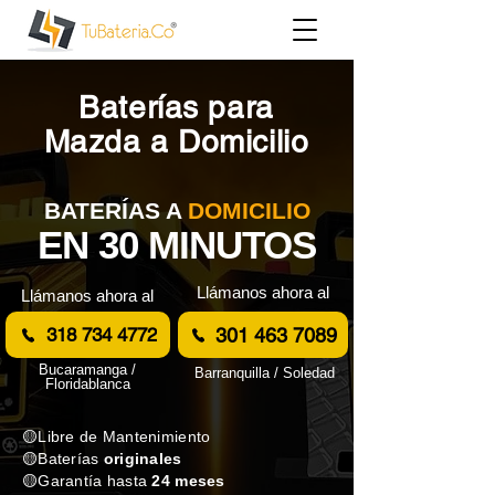
Baterías para
Mazda a Domicilio
BATERÍAS A
DOMICILIO
EN 30 MINUTOS
Llámanos ahora al
Llámanos ahora al
301 463 7089
318 734 4772
Bucaramanga /
Barranquilla / Soledad
Floridablanca
🟡Libre de Mantenimiento
🟡Baterías
originales
🟡Garantía hasta
24 meses