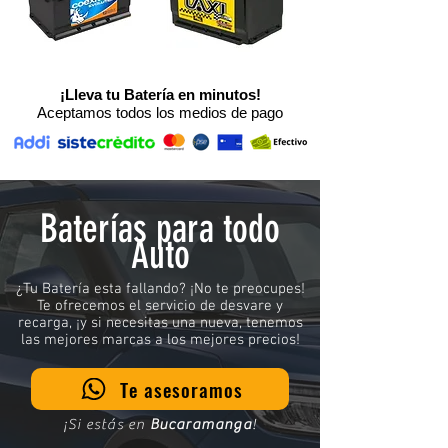
¡Lleva tu Batería en minutos!
Aceptamos todos los medios de pago
Baterías para todo
Auto
¿Tu Batería esta fallando? ¡No te preocupes!
Te ofrecemos el servicio de desvare y
recarga, ¡y si necesitas una nueva, tenemos
las mejores marcas a los mejores precios!
Te asesoramos
¡Si estás en
Bucaramanga
!