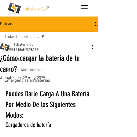
Entrada
Todas las entradas
TuBateria.Co
Todas las entradas
17 mar 2025
¿Cómo cargar la batería de tu
Tips de Cuidado en Baterías
carro?
Baterías Automotrices
Actualizado:
29 may 2025
Emergencias en Baterías
Puedes Darle Carga A Una Batería 
Por Medio De los Siguientes 
Modos:
Cargadores de batería 