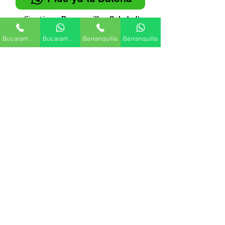
¡Si estás en
Barranquilla - Soledad
!
Bucaramanga
Bucaramanga
Barranquilla
Barranquilla
Recibimos todos los medios de pago
🔒Compra 100% protegida
Marcas de Baterías
Baterías MAC
Baterías Willard
Baterías Duncan
Baterías Acdelco
Baterías Power Taxi
Baterías Coexito
Baterías Bosh
Baterías Varta
Baterías Moura