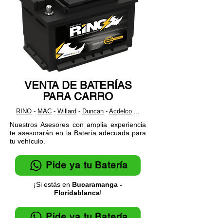
de tu Carro?
tu carro
VENTA DE BATERÍAS
PARA CARRO
RINO
-
MAC
-
Willard
-
Duncan
-
Acdelco
...
Nuestros Asesores con amplia experiencia
te asesorarán en la Batería adecuada para
tu vehículo.
Pide ya tu Batería
¡Si estás en
Bucaramanga -
Floridablanca
!
Pide ya tu Batería