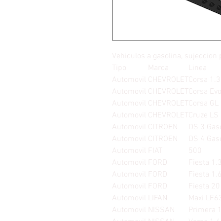
Vehiculos a gasolina, sujeccion 
Tipo
Marca
Linea
Automovil
CHEVROLET
Corsa 1.3
Automovil
CHEVROLET
Corsa Evo
Automovil
CHEVROLET
Corsa GL 
Automovil
CHEVROLET
Cruze LS
Automovil
CITROEN
DS 3 Gaso
Automovil
CITROEN
DS 4 Gas
Automovil
FIAT
500
Automovil
FORD
Fiesta 1.3
Automovil
FORD
Fiesta 1.
Automovil
FORD
Fiesta 2
Automovil
LIFAN
Maxi LF6
Automovil
NISSAN
Primera 1