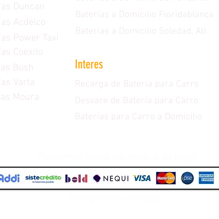
ías Duncan
Baterías a Domicilio Floridablanca
ías Acdelco
Baterías a Domicilio Soledad, Atl
ías Power Taxi
ías Coexito
Interes
ías Bosh
ías Varta
Recarga de Batería para Carro
ías Moura
Desvare de Batería para Carro
Baterías para Carro a Domicilio
Recibimos todos los medios de pago
🔒Compra 100% protegida