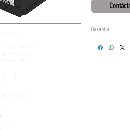
Contáct
Garantía
por la base.
15 Meses De Garan
 / 3p, 5p Gasolina
lución Gasolina
/ GLS Gasolina
lina 1.6
olina
, 3p / 1.25, 5p
6
016
30
.6 / 1.8