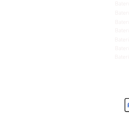
Bater
Baterías a Crédito
Bater
Tipo de Vehículo
Bater
Servicios
Bater
Ciudades
Bater
Contacto
Bater
Bater