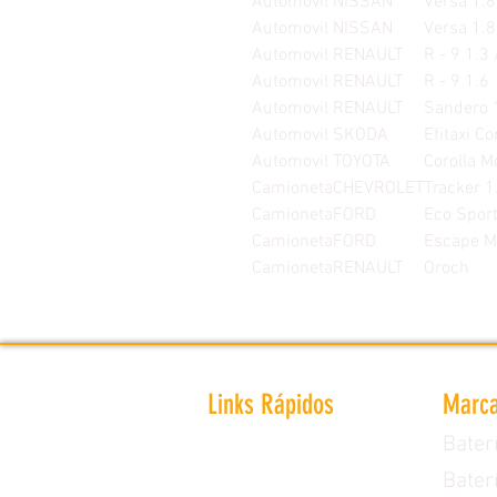
Automovil
NISSAN
Versa 1.6
Automovil
NISSAN
Versa 1.8
Automovil
RENAULT
R - 9 1.3 
Automovil
RENAULT
R - 9 1.6
Automovil
RENAULT
Sandero 
Automovil
SKODA
Efitaxi C
Automovil
TOYOTA
Corolla M
Camioneta
CHEVROLET
Tracker 1
Camioneta
FORD
Eco Sport
Camioneta
FORD
Escape M
Camioneta
RENAULT
Oroch
Links Rápidos
Marca
Bater
Inicio
Bater
Marcas de Baterías