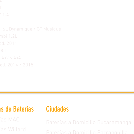
L
L
/ 1.4
1.6L Dynamique / GT Musique
ombi 1.2L
od. 2011
.8 L
 4x2 y 4x4
od. 2014 / 2015
s de Baterías
Ciudades
ías MAC
Baterías a Domicilio Bucaramanga
ías Willard
Baterías a Domicilio Barranquilla