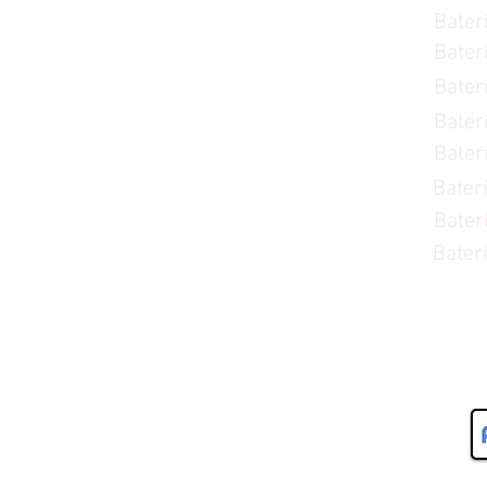
Bater
Marcas de Baterías
Bater
Baterías a Crédito
Bater
Tipo de Vehículo
Bater
Servicios
Bater
Ciudades
Bater
Contacto
Bater
Bater