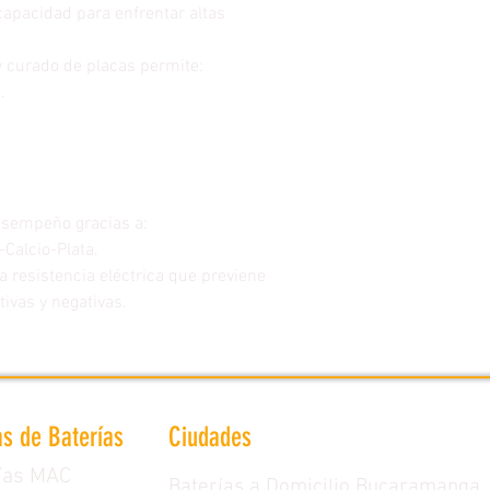
apacidad para enfrentar altas
y curado de placas permite:
n.
esempeño gracias a:
-Calcio-Plata.
a resistencia eléctrica que previene
tivas y negativas.
s de Baterías
Ciudades
ías MAC
Baterías a Domicilio Bucaramanga