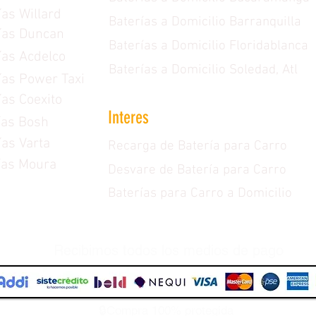
ías Willard
Baterías a Domicilio Barranquilla
ías Duncan
Baterías a Domicilio Floridablanca
ías Acdelco
Baterías a Domicilio Soledad, Atl
ías Power Taxi
ías Coexito
Interes
ías Bosh
ías Varta
Recarga de Batería para Carro
ías Moura
Desvare de Batería para Carro
Baterías para Carro a Domicilio
Recibimos todos los medios de pago
🔒Compra 100% protegida