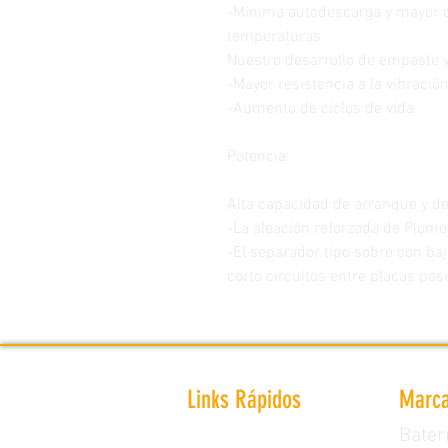
-Mínima autodescarga y mayor c
temperaturas.
Nuestro desarrollo de empaste 
-Mayor resistencia a la vibració
-Aumento de ciclos de vida.
Potencia:
Alta capacidad de arranque y d
-La aleación reforzada de Plomo
-El separador tipo sobre con baj
corto circuitos entre placas posi
Links Rápidos
Marca
Bater
Inicio