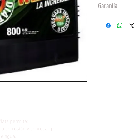
Garantía
12 Meses De Garan
Plata permite:
a la corrosión y sobrecarga.
de agua.