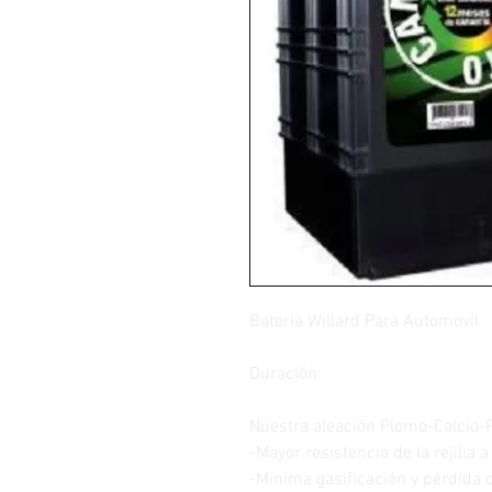
Bateria Willard Para Automovil
Duración:
Nuestra aleación Plomo-Calcio-
-Mayor resistencia de la rejilla 
-Mínima gasificación y pérdida 