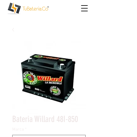
Bateria Willard 48I-850
Marca
*