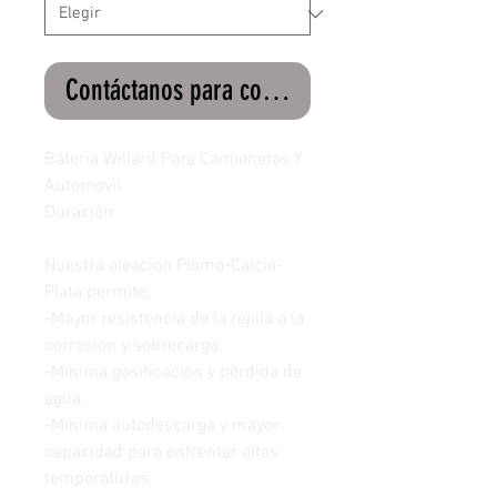
Contáctanos para comprar
Bateria Willard Para Camionetas Y
Automovil
Duración:
Nuestra aleación Plomo-Calcio-
Plata permite:
-Mayor resistencia de la rejilla a la
corrosión y sobrecarga.
-Mínima gasificación y pérdida de
agua.
-Mínima autodescarga y mayor
capacidad para enfrentar altas
temperaturas.