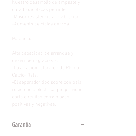
Nuestro desarrollo de empaste y
curado de placas permite:
-Mayor resistencia a la vibración.
-Aumento de ciclos de vida.
Potencia:
Alta capacidad de arranque y
desempeño gracias a:
-La aleación reforzada de Plomo-
Calcio-Plata.
-El separador tipo sobre con baja
resistencia eléctrica que previene
corto circuitos entre placas
positivas y negativas.
Garantía