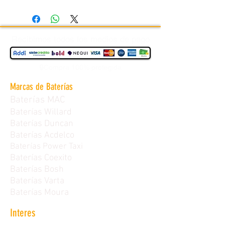
12 Meses De Garantia
Recibimos todos los medios de pago
🔒Compra 100% protegida
Marcas de Baterías
Baterías MAC
Baterías Willard
Baterías Duncan
Baterías Acdelco
Baterías Power Taxi
Baterías Coexito
Baterías Bosh
Baterías Varta
Baterías Moura
Interes