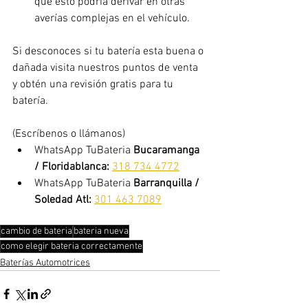
que esto podría derivar en otras 
averías complejas en el vehículo. 
Si desconoces si tu batería esta buena o 
dañada visita nuestros puntos de venta 
y obtén una revisión gratis para tu 
batería.
(Escríbenos o llámanos)
WhatsApp TuBateria 
Bucaramanga 
/ Floridablanca:
318 734 4772
WhatsApp TuBateria 
Barranquilla / 
Soledad Atl: 
301 463 7089
cambio de bateria
bateria nueva
como elegir bateria correctamente
Baterías Automotrices