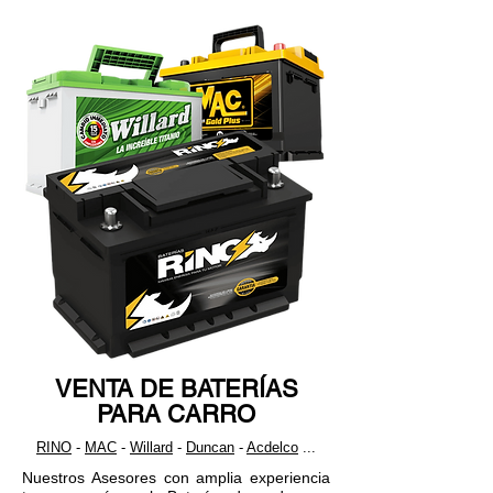
Problemas comunes de la batería
¿Cómo cargar la baterí
del carro y cómo solucionarlos
carro?
VENTA DE BATERÍAS
PARA CARRO
RINO
-
MAC
-
Willard
-
Duncan
-
Acdelco
...
Nuestros Asesores con amplia experiencia