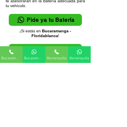
te asesorarán en la Batería adecuada para
tu vehículo.
Pide ya tu Batería
¡Si estás en
Bucaramanga -
Floridablanca
!
Pide ya tu Batería
Bucaramanga
Bucaramanga
Barranquilla
Barranquilla
¡Si estás en
Barranquilla - Soledad
!
Recibimos todos los medios de pago
🔒Compra 100% protegida
Marcas de Baterías
Baterías MAC
Baterías Willard