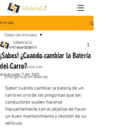
Entrada
Todas las entradas
TuBateria.Co
Todas las entradas
17 mar 2025
¡Sabes! ¿Cuando cambiar la Batería
Tips de Cuidado en Baterías
del Carro?
Baterías Automotrices
Actualizado:
7 abr 2025
Emergencias en Baterías
Saber cuándo cambiar la batería de un 
carro es una de las preguntas que los 
conductores suelen hacerse 
frecuentemente con el objetivo de hacer 
un buen mantenimiento y revisión de su 
vehículo.